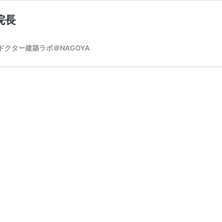
院長
クター建築ラボ＠NAGOYA